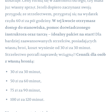
kosztuje. Ceny różnią się w zależności od tego, czy masz
już własny sprzęt. Jeżeli dopiero zaczynasz swoją
przygodę ze strzelectwem, przygotuj się na wydatek
rzędu 60 zł za pół godziny.
W tej kwocie otrzymasz
dostęp do stanowiska, pomoc doświadczonego
instruktora oraz tarczę – idealny pakiet na start!
Dla
bardziej zaawansowanych strzelców, posiadających
własną broń, koszt wyniesie od 30 zł za 30 minut.
Strzelectwo potrafi naprawdę wciągnąć!
Cennik dla osób
z własną bronią:
30 zł za 30 minut,
50 zł za 60 minut,
75 zł za 90 minut,
100 zł za 120 minut.