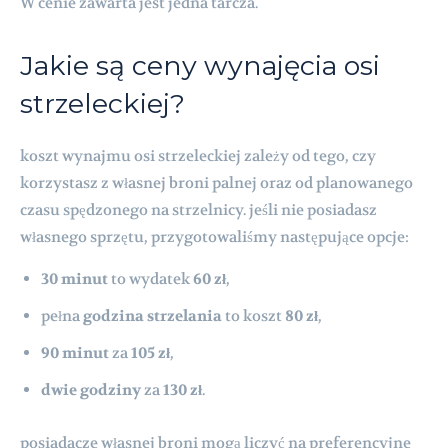
W cenie zawarta jest jedna tarcza.
Jakie są ceny wynajęcia osi
strzeleckiej?
koszt wynajmu osi strzeleckiej zależy od tego, czy
korzystasz z własnej broni palnej oraz od planowanego
czasu spędzonego na strzelnicy. jeśli nie posiadasz
własnego sprzętu, przygotowaliśmy następujące opcje:
30 minut
to wydatek
60 zł
,
pełna
godzina strzelania
to koszt
80 zł
,
90 minut
za
105 zł
,
dwie godziny
za
130 zł
.
posiadacze własnej broni mogą liczyć na preferencyjne