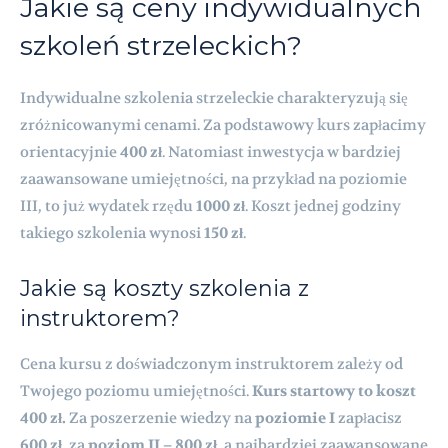
Jakie są ceny indywidualnych
szkoleń strzeleckich?
Indywidualne szkolenia strzeleckie charakteryzują się
zróżnicowanymi cenami. Za podstawowy kurs zapłacimy
orientacyjnie
400 zł
. Natomiast inwestycja w bardziej
zaawansowane umiejętności, na przykład na poziomie
III, to już wydatek rzędu
1000 zł
. Koszt jednej godziny
takiego szkolenia wynosi
150 zł
.
Jakie są koszty szkolenia z
instruktorem?
Cena kursu z doświadczonym instruktorem zależy od
Twojego poziomu umiejętności.
Kurs startowy to koszt
400 zł.
Za poszerzenie wiedzy na
poziomie I
zapłacisz
600 zł
, za
poziom II – 800 zł
, a najbardziej zaawansowane