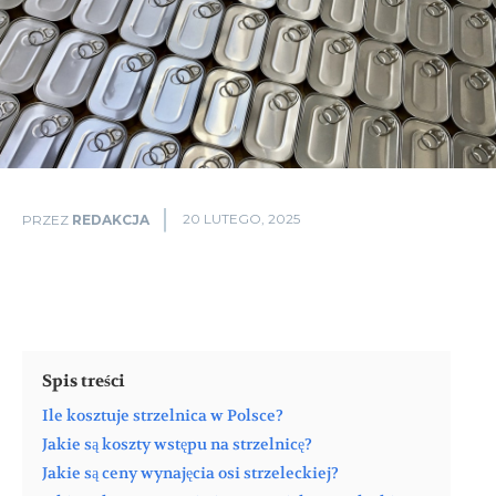
20 LUTEGO, 2025
PRZEZ
REDAKCJA
Spis treści
Ile kosztuje strzelnica w Polsce?
Jakie są koszty wstępu na strzelnicę?
Jakie są ceny wynajęcia osi strzeleckiej?