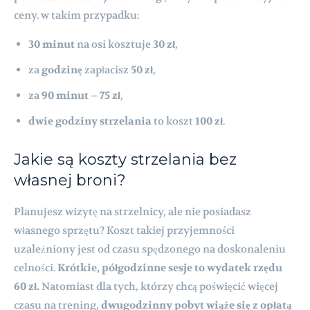
ceny. w takim przypadku:
30 minut
na osi kosztuje
30 zł
,
za
godzinę
zapłacisz
50 zł
,
za
90 minut
–
75 zł
,
dwie godziny strzelania
to koszt
100 zł
.
Jakie są koszty strzelania bez
własnej broni?
Planujesz wizytę na strzelnicy, ale nie posiadasz
własnego sprzętu? Koszt takiej przyjemności
uzależniony jest od czasu spędzonego na doskonaleniu
celności.
Krótkie, półgodzinne sesje to wydatek rzędu
60 zł.
Natomiast dla tych, którzy chcą poświęcić więcej
czasu na trening,
dwugodzinny pobyt wiąże się z opłatą