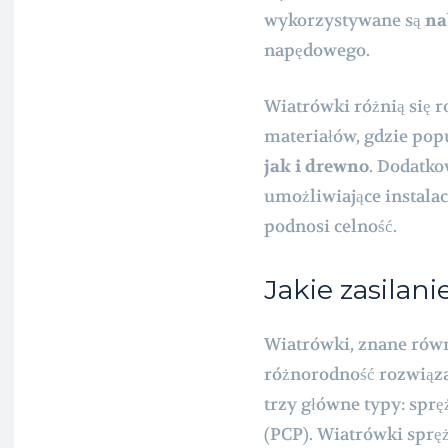
wykorzystywane są
na
napędowego.
Wiatrówki różnią się
materiałów, gdzie po
jak i drewno
. Dodatk
umożliwiające instala
podnosi celność.
Jakie zasilan
Wiatrówki, znane równ
różnorodność rozwiązań
trzy główne typy: spr
(PCP). Wiatrówki spręż