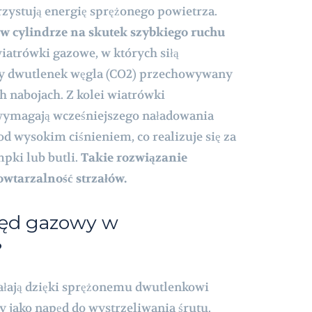
zystują energię sprężonego powietrza.
 w cylindrze na skutek szybkiego ruchu
iatrówki gazowe, w których siłą
ny dwutlenek węgla (CO2) przechowywany
 nabojach. Z kolei wiatrówki
ymagają wcześniejszego naładowania
d wysokim ciśnieniem, co realizuje się za
pki lub butli.
Takie rozwiązanie
owtarzalność strzałów.
apęd gazowy w
?
ałają dzięki sprężonemu dwutlenkowi
ży jako napęd do wystrzeliwania śrutu.