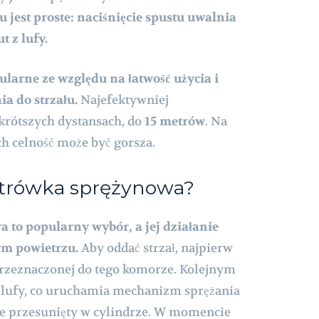
jest proste: naciśnięcie spustu uwalnia
t z lufy.
larne ze względu na łatwość użycia i
a do strzału.
Najefektywniej
 krótszych dystansach, do
15 metrów
. Na
ch celność może być gorsza.
iatrówka sprężynowa?
 to popularny wybór, a jej działanie
ym powietrzu.
Aby oddać strzał, najpierw
rzeznaczonej do tego komorze. Kolejnym
 lufy, co uruchamia mechanizm sprężania
aje przesunięty w cylindrze. W momencie