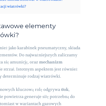
tacji wiatrówki?
stawowe elementy
rówki?
ież jako karabinek pneumatyczny, składa
 elementów. Do najważniejszych zaliczamy
za się amunicję, oraz
mechanizm
uje strzał. Istotnym aspektem jest również
ry determinuje rodzaj wiatrówki.
ynowych kluczową rolę odgrywa
tłok
,
e powietrza generuje siłę potrzebną do
atomiast w wariantach gazowych