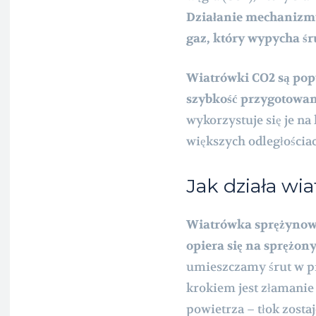
Działanie mechanizmu 
gaz, który wypycha śru
Wiatrówki CO2 są popu
szybkość przygotowani
wykorzystuje się je na
większych odległościa
Jak działa w
Wiatrówka sprężynowa
opiera się na sprężon
umieszczamy śrut w p
krokiem jest złamanie
powietrza – tłok zost