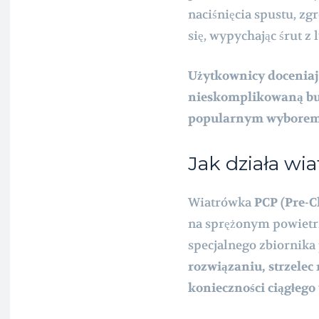
naciśnięcia spustu, z
się, wypychając śrut z 
Użytkownicy doceniają
nieskomplikowaną bud
popularnym wyborem w
Jak działa w
Wiatrówka
PCP (Pre-
na sprężonym powietrzu
specjalnego zbiornik
rozwiązaniu, strzelec
konieczności ciągłego