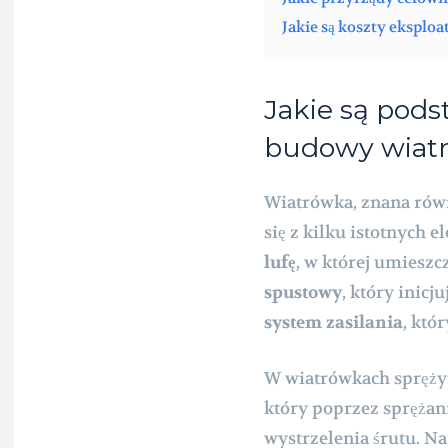
Jakie są koszty eksploa
Jakie są pod
budowy wiat
Wiatrówka, znana równ
się z kilku istotnych
lufę
, w której umieszc
spustowy
, który inicj
system zasilania
, któ
W wiatrówkach spręż
który poprzez sprężani
wystrzelenia śrutu. N