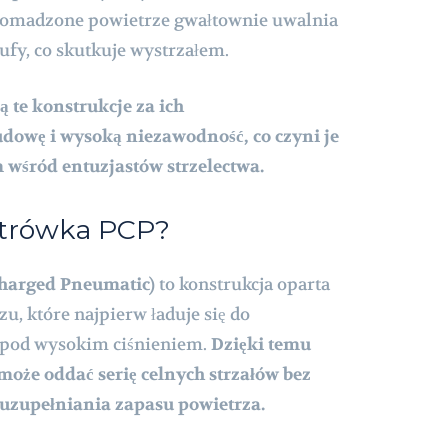
gromadzone powietrze gwałtownie uwalnia
lufy, co skutkuje wystrzałem.
 te konstrukcje za ich
owę i wysoką niezawodność, co czyni je
śród entuzjastów strzelectwa.
iatrówka PCP?
Charged Pneumatic)
to konstrukcja oparta
, które najpierw ładuje się do
a pod wysokim ciśnieniem.
Dzięki temu
 może oddać serię celnych strzałów bez
 uzupełniania zapasu powietrza.