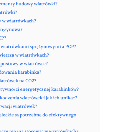
lementy budowy wiatrówki?
iatrówki?
wy w wiatrówkach?
sprężynowa?
CP?
zy wiatrówkami sprężynowymi a PCP?
owietrza w wiatrówkach?
spustowy w wiatrówce?
adowania karabinka?
 wiatrówek na CO2?
ektywności energetycznej karabinków?
zkodzenia wiatrówek i jak ich unikać?
erwacji wiatrówek?
zeleckie są potrzebne do efektywnego
nicze można stosować w wiatrówkach?