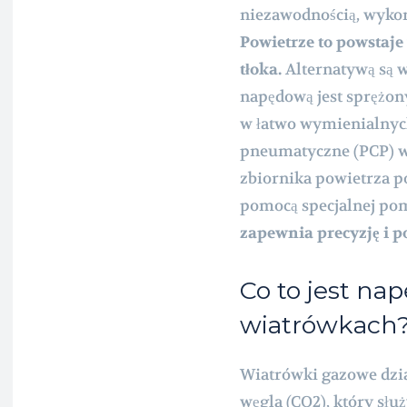
niezawodnością, wykor
Powietrze to powstaje
tłoka.
Alternatywą są w
napędową jest sprężo
w łatwo wymienialnych
pneumatyczne (PCP) w
zbiornika powietrza po
pomocą specjalnej pom
zapewnia precyzję i p
Co to jest n
wiatrówkach
Wiatrówki gazowe dzi
węgla (CO2), który słu