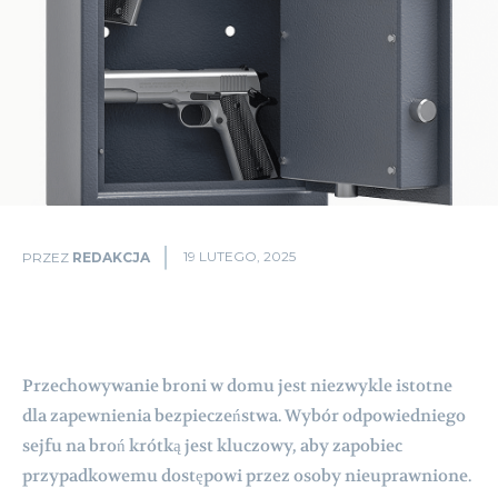
19 LUTEGO, 2025
PRZEZ
REDAKCJA
Przechowywanie broni w domu jest niezwykle istotne
dla zapewnienia bezpieczeństwa. Wybór odpowiedniego
sejfu na broń krótką jest kluczowy, aby zapobiec
przypadkowemu dostępowi przez osoby nieuprawnione.