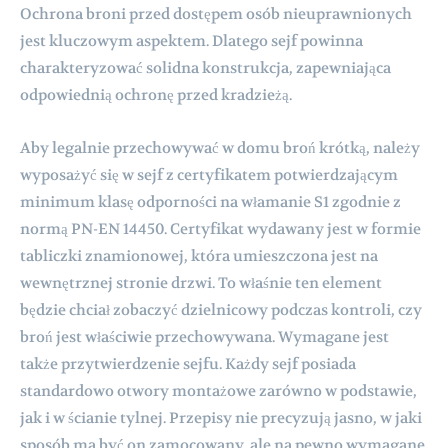
Ochrona broni przed dostępem osób nieuprawnionych
jest kluczowym aspektem. Dlatego sejf powinna
charakteryzować solidna konstrukcja, zapewniająca
odpowiednią ochronę przed kradzieżą.
Aby legalnie przechowywać w domu broń krótką, należy
wyposażyć się w sejf z certyfikatem potwierdzającym
minimum klasę odporności na włamanie S1 zgodnie z
normą PN-EN 14450. Certyfikat wydawany jest w formie
tabliczki znamionowej, która umieszczona jest na
wewnętrznej stronie drzwi. To właśnie ten element
będzie chciał zobaczyć dzielnicowy podczas kontroli, czy
broń jest właściwie przechowywana. Wymagane jest
także przytwierdzenie sejfu. Każdy sejf posiada
standardowo otwory montażowe zarówno w podstawie,
jak i w ścianie tylnej. Przepisy nie precyzują jasno, w jaki
sposób ma być on zamocowany, ale na pewno wymagane